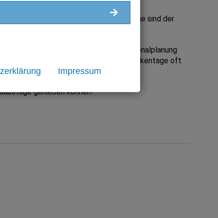
entag. Typische Beispiele für Brückentage sind der
Donnerstag fallen.
kannt sind, werden sie häufig in die Personalplanung
den Schulferien in Deutschland sind Brückentage oft
zerklärung
Impressum
rlaubstage genießen können!