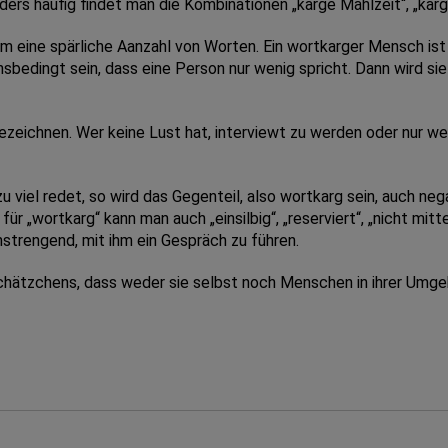
ers häufig findet man die Kombinationen „karge Mahlzeit“, „karg
 eine spärliche Aanzahl von Worten. Ein wortkarger Mensch ist 
sbedingt sein, dass eine Person nur wenig spricht. Dann wird sie
zeichnen. Wer keine Lust hat, interviewt zu werden oder nur w
viel redet, so wird das Gegenteil, also wortkarg sein, auch nega
 „wortkarg“ kann man auch „einsilbig“, „reserviert“, „nicht mit
nstrengend, mit ihm ein Gespräch zu führen.
hätzchens, dass weder sie selbst noch Menschen in ihrer Umgeb