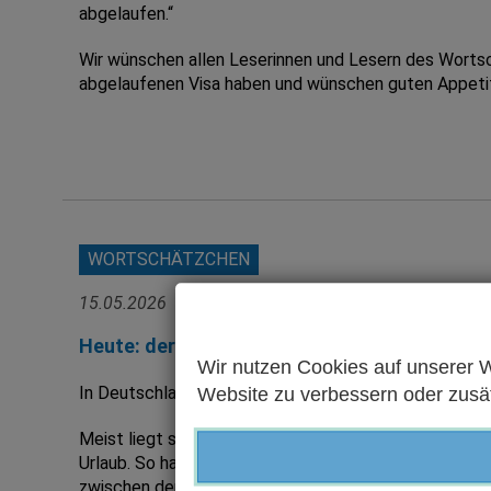
abgelaufen.“
Wir wünschen allen Leserinnen und Lesern des Worts
abgelaufenen Visa haben und wünschen guten Appetit
WORTSCHÄTZCHEN
15.05.2026
Heute: der Brückentag
Wir nutzen Cookies auf unserer W
In Deutschland bezeichnet man einen einzelnen Arbeits
Website zu verbessern oder zusätz
Meist liegt so ein Brückentag zwischen einem geset
Urlaub. So haben sie mehrere Tage am Stück frei, ab
zwischen den ohnehin freien Tagen.