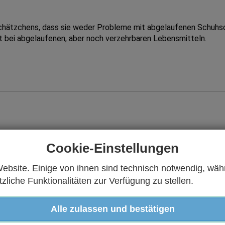
chätzchens, dass sie weder Probleme mit abgelaufenen Schuhs
 bei abgelaufenen, aber noch verzehrbaren Lebensmitteln.
Cookie-Einstellungen
ebsite. Einige von ihnen sind technisch notwendig, wäh
tag, der zwischen zwei arbeitsfreien Tagen liegt und sich daher
liche Funktionalitäten zur Verfügung zu stellen.
zlichen Feiertag und dem Wochenende und viele Arbeitnehmerin
Alle zulassen und bestätigen
er nur einen Urlaubstag verbraucht. Indem man sich am Brückent