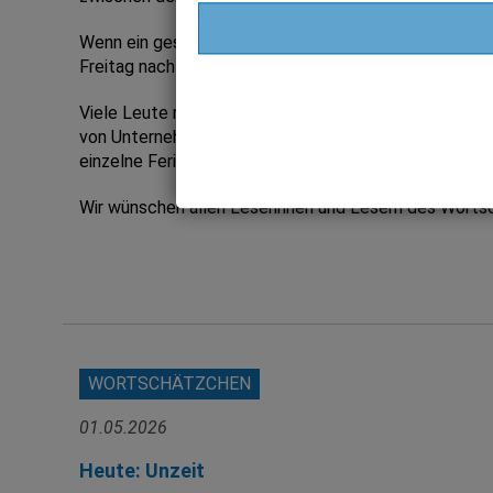
Wenn ein gesetzlicher Feiertag auf einen Dienstag od
Freitag nach Christi Himmelfahrt und regional der Fre
Viele Leute nutzen Brückentage, um kleine Kurzurlaub
von Unternehmen einbezogen und nicht wenige Untern
einzelne Ferientage, wenn sie nicht ohnehin in Ferien in
Wir wünschen allen Leserinnen und Lesern des Wortsc
WORTSCHÄTZCHEN
01.05.2026
Heute: Unzeit