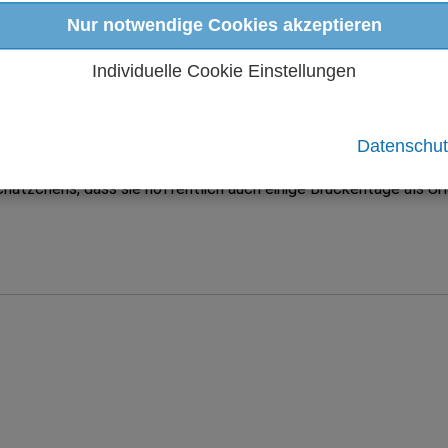
Nur notwendige Cookies akzeptieren
er Donnerstag fällt, wird der Montag oder der Freitag zum Brück
itag nach Fronleichnam, da die beiden Feiertage immer auf einen 
Individuelle Cookie Einstellungen
e zu machen. Da Brückentage, wie die Feiertage, lange vorher be
ehmen sind an Brückentagen sogar ganz geschlossen. Auch bei 
Datenschut
tegriert sind.
hätzchens, dass sie hoffentlich auch einige Brückentage als U