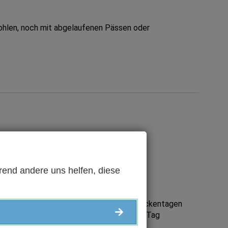
ohlen, noch mit abgelaufenen Pässen oder
rend andere uns helfen, diese
 als Urlaubstag anbietet, als Brückentag.
nen und Arbeitnehmer nehmen sich an Brückentagen
ag Urlaub nimmt, überbrückt man also den Tag