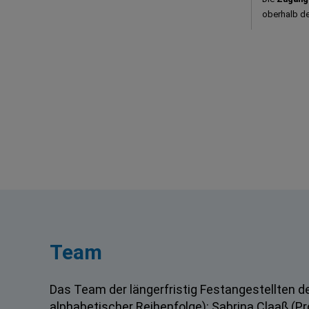
oberhalb de
Team
Das Team der längerfristig Festangestellten d
alphabetischer Reihenfolge): Sabrina Claaß (Pr