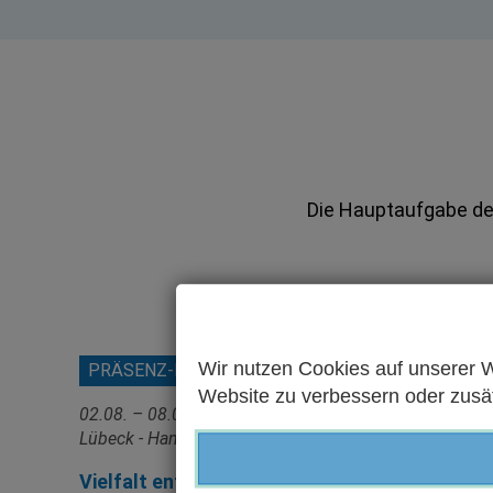
Die Hauptaufgabe der
Wir nutzen Cookies auf unserer W
PRÄSENZ-FORTBILDUNG
SPREC
Website zu verbessern oder zusätz
02.08. – 08.08.2026 / Schwerin -
Montag, 1
Lübeck - Hamburg
(MESZ)
Vielfalt entdecken und erleben -
Wöchent