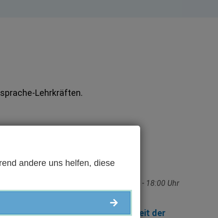
dsprache-Lehrkräften.
rend andere uns helfen, diese
SPRECHSTUNDE
18:00 Uhr
Montag, 24.08.2026, 17:00 - 18:00 Uhr
(MESZ)
 der
Wöchentliche Sprechzeit der