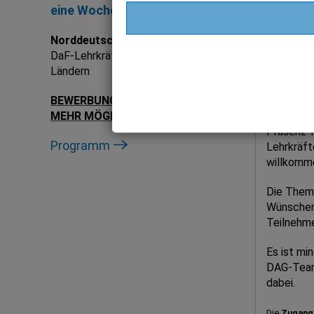
eine Woche Norddeutschland
DAG
Norddeutschland-Studienreise
mit
DAG-Ges
DaF-Lehrkräften aus verschiedenen
Die Sprec
Ländern
ehemalig
BEWERBUNGEN
SIND LEIDER
NICHT
Fortbildu
MEHR MÖGLICH
.
IDT 2025
Präsenz-F
Programm
Lehrkräfte
willkomm
Die Theme
Wünschen
Teilnehm
Es ist mi
DAG-Team
dabei.
Die
Zugang