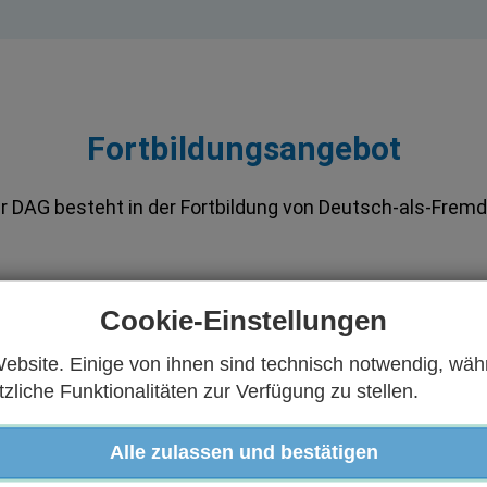
Fortbildungsangebot
 DAG besteht in der Fortbildung von Deutsch-als-Frem
Cookie-Einstellungen
ebsite. Einige von ihnen sind technisch notwendig, wäh
HSTUNDE
SPRECHSTUNDE
liche Funktionalitäten zur Verfügung zu stellen.
0.08.2026, 17:00 - 18:00 Uhr
Montag, 17.08.2026, 17:00 - 
(MESZ)
Alle zulassen und bestätigen
liche Sprechzeit der
Wöchentliche Sprechzeit