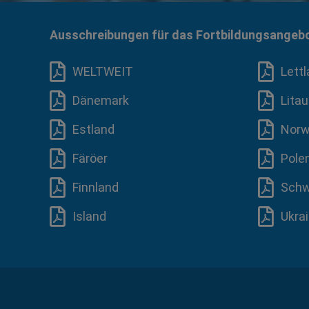
Ausschreibungen für das Fortbildungsangeb
WELTWEIT
Lett
Dänemark
Lita
Estland
Norw
Färöer
Pole
Finnland
Sch
Island
Ukra