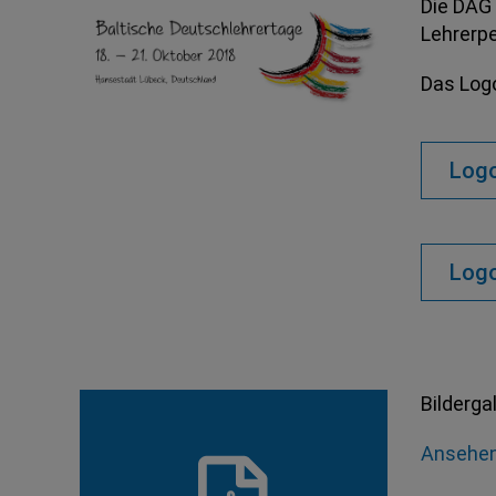
Die DAG 
Lehrerpe
Das Logo
Logo
Logo
Bilderga
Ansehe