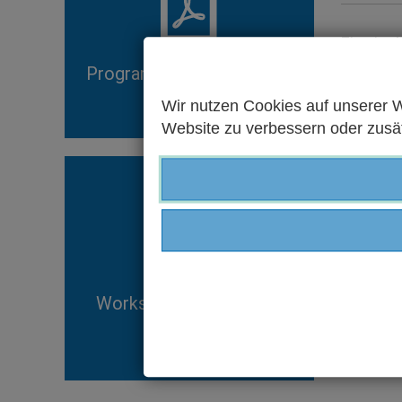
Ein zip-
Programm der BDLT 2018
Herunte
Wir nutzen Cookies auf unserer W
Website zu verbessern oder zusätz
Artikel 
PDF her
Blog-Ein
Workshop-Angebot der
Mehr er
BDLT 2018