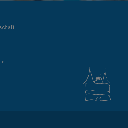
schaft
de