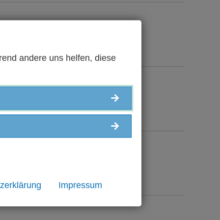
bar.
rend andere uns helfen, diese
-live.de zu den BDLT 2018
in schwedischer Sprache)
zerklärung
Impressum