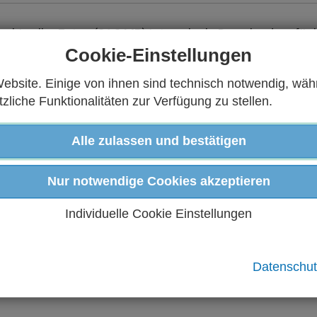
Archiv aller Fotos (21,3 MB) ist auch als Download verfüg
Cookie-Einstellungen
rladen
ebsite. Einige von ihnen sind technisch notwendig, wäh
liche Funktionalitäten zur Verfügung zu stellen.
von Harald Denckmann in der Lübecker Online-Zeitung HL
Alle zulassen und bestätigen
unterladen
Nur notwendige Cookies akzeptieren
Individuelle Cookie Einstellungen
trag einer Teilnehmerin mit Überlegungen zur Tagung (
fahren
Datenschut