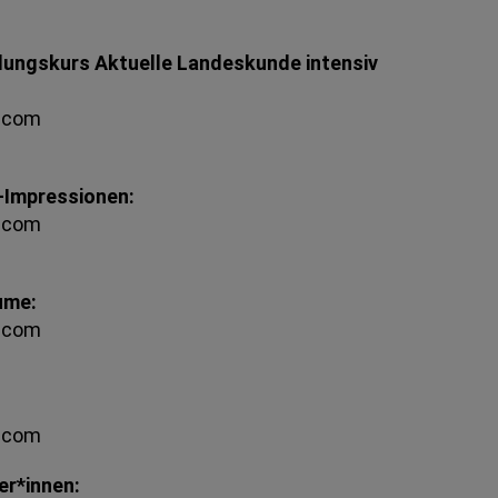
ldungskurs Aktuelle Landeskunde intensiv
k.com
-Impressionen:
k.com
ume:
k.com
k.com
er*innen: