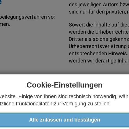
e
des jeweiligen Autors bzw
sind nur für den privaten
itbeilegungsverfahren vor
hmen.
Soweit die Inhalte auf die
werden die Urheberrechte 
Dritter als solche gekennz
Urheberrechtsverletzung 
entsprechenden Hinweis.
werden wir derartige Inh
Cookie-Einstellungen
ebsite. Einige von ihnen sind technisch notwendig, wäh
liche Funktionalitäten zur Verfügung zu stellen.
E-Mails
Alle zulassen und bestätigen
icht veröffentlichten Kontaktdaten zur Übersendung vo