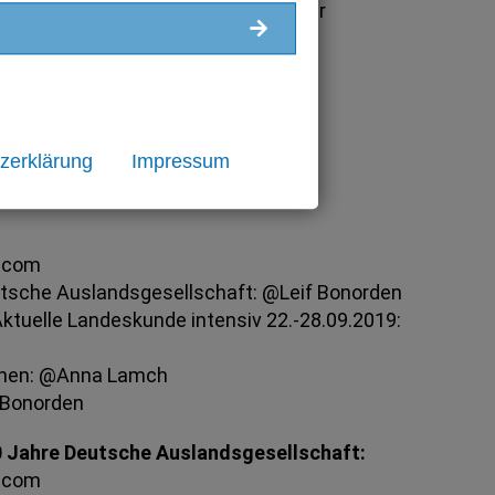
lich rechtliche Schritte im Falle der
zerklärung
Impressum
k.com
utsche Auslandsgesellschaft: @Leif Bonorden
ktuelle Landeskunde intensiv 22.-28.09.2019:
onen: @Anna Lamch
 Bonorden
70 Jahre Deutsche Auslandsgesellschaft:
k.com