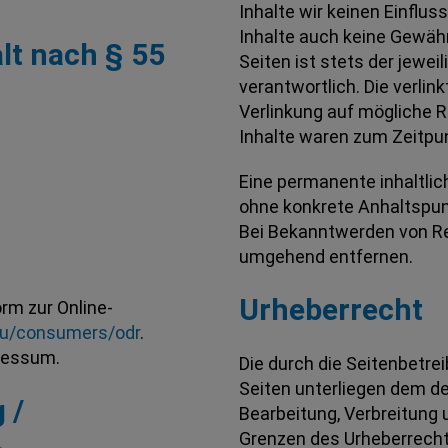
Inhalte wir keinen Einflu
Inhalte auch keine Gewähr
lt nach § 55
Seiten ist stets der jewei
verantwortlich. Die verli
Verlinkung auf mögliche 
Inhalte waren zum Zeitpun
Eine permanente inhaltlich
ohne konkrete Anhaltspun
Bei Bekanntwerden von Re
umgehend entfernen.
Urheberrecht
rm zur Online-
.eu/consumers/odr
.
pressum.
Die durch die Seitenbetrei
Seiten unterliegen dem de
 /
Bearbeitung, Verbreitung 
Grenzen des Urheberrecht