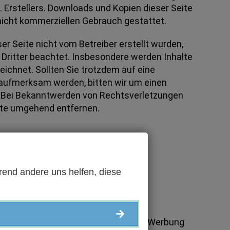
. Erstellers. Downloads und Kopien dieser Seite
, nicht kommerziellen Gebrauch gestattet.
ser Seite nicht vom Betreiber erstellt wurden,
Dritter beachtet. Insbesondere werden Inhalte
eichnet. Sollten Sie trotzdem auf eine
aufmerksam werden, bitten wir um einen
 Bei Bekanntwerden von Rechtsverletzungen
alte umgehend entfernen.
rend andere uns helfen, diese
n nicht ausdrücklich angeforderter Werbung