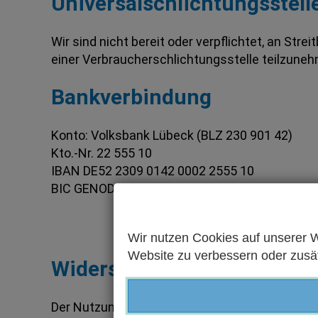
Universalschlichtungsstell
Wir sind nicht bereit oder verpflichtet, an Stre
einer Verbraucherschlichtungsstelle teilzune
Bankverbindung
Konto: Volksbank Lübeck (BLZ 230 901 42)
Kto.-Nr. 22 555 10
IBAN DE52 2309 0142 0002 2555 10
BIC GENODEF1HLU
Wir nutzen Cookies auf unserer W
Website zu verbessern oder zusätz
Widerspruch gegen Werbe-
Der Nutzung von im Rahmen der Impressumspfl