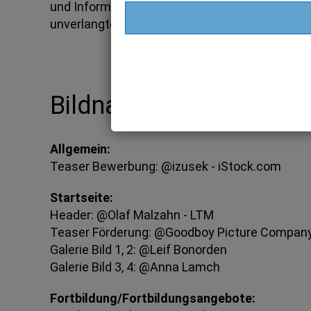
und Informationsmaterialien wird hiermit widers
unverlangten Zusendung von Werbeinformation
Bildnachweise
Allgemein:
Teaser Bewerbung: @izusek - iStock.com
Startseite:
Header: @Olaf Malzahn - LTM
Teaser Förderung: @Goodboy Picture Company
Galerie Bild 1, 2: @Leif Bonorden
Galerie Bild 3, 4: @Anna Lamch
Fortbildung/Fortbildungsangebote: