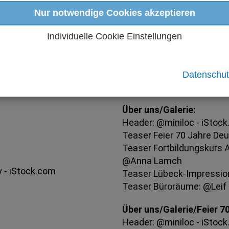
prochen. Die Betreiber der Seiten behalten sich ausdrück
Nur notwendige Cookies akzeptieren
en, etwa durch Spam-E-Mails, vor.
Individuelle Cookie Einstellungen
Datenschut
Über uns/Galerie:
Header: @miniloc - iStoc
Teaser Feier 70 Jahre De
Teaser Fortbildungskurs A
@Anna Lamch
 - iStock.com
Teaser Lübeck-Impressi
Teaser Büroräume: @Leif
Über uns/Galerie/Feier 
Header: @miniloc - iStoc